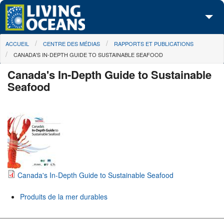
Skip to main content
You are here
ACCUEIL
CENTRE DES MÉDIAS
RAPPORTS ET PUBLICATIONS
À propos de nous
CANADA'S IN-DEPTH GUIDE TO SUSTAINABLE SEAFOOD
Nos campagnes
Canada's In-Depth Guide to Sustainable
Seafood
Centre des Médias
Les Cartes
Passez à l'action
Canada's In-Depth Guide to Sustainable Seafood
Produits de la mer durables