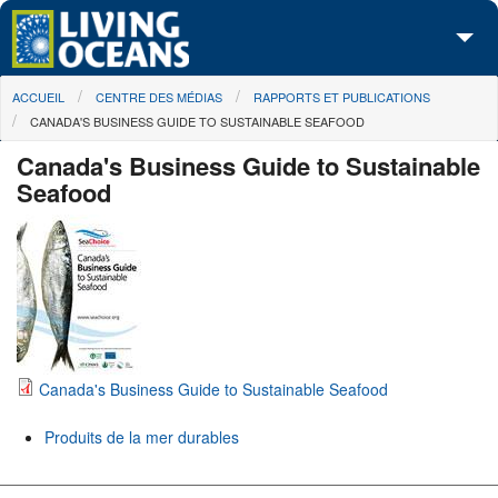
Skip to main content
You are here
ACCUEIL
CENTRE DES MÉDIAS
RAPPORTS ET PUBLICATIONS
À propos de nous
CANADA'S BUSINESS GUIDE TO SUSTAINABLE SEAFOOD
Nos campagnes
Canada's Business Guide to Sustainable
Seafood
Centre des Médias
Les Cartes
Passez à l'action
Canada's Business Guide to Sustainable Seafood
Produits de la mer durables