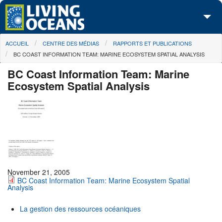
Skip to main content
You are here
ACCUEIL
CENTRE DES MÉDIAS
RAPPORTS ET PUBLICATIONS
À propos de nous
BC COAST INFORMATION TEAM: MARINE ECOSYSTEM SPATIAL ANALYSIS
Nos campagnes
BC Coast Information Team: Marine
Ecosystem Spatial Analysis
Centre des Médias
Les Cartes
Passez à l'action
November 21, 2005
BC Coast Information Team: Marine Ecosystem Spatial
Analysis
La gestion des ressources océaniques