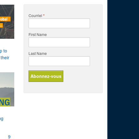
Courriel
*
First Name
p to
Last Name
their
ing
9