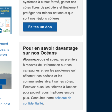
systèmes à circuit fermé, garder nos
côtes libres de pétroliers et finalement
protéger nos trésors nationaux que
sont nos régions côtières.
Faites un don
farmed
Pour en savoir davantage
oceans
sur nos Océans
ities
Abonnez-vous
et soyez les premiers
à recevoir de l'information sur nos
campagnes et sur les problèmes qui
affectent nos océans et les
communautés vivant sur les côtes.
Recevez aussi les "Alertes à l'action"
pour pouvoir vous impliquez encore
plus. Consultez notre
politique de
y
confidentialité
.
on next