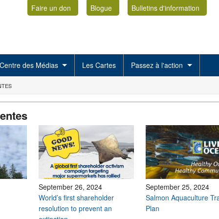
Faire un don
Blogue
Bulletins d'information
Centre des Médias
Les Cartes
Passez à l'action
NTES
centes
September 26, 2024
September 25, 2024
World’s first shareholder
Salmon Aquaculture Tra
resolution to prevent an
Plan