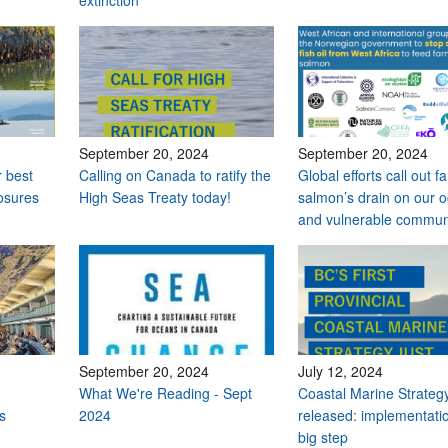
extinction
September 20, 2024
September 20, 2024
r best
Calling on Canada to ratify the
Global efforts call out 
osures
High Seas Treaty today!
salmon’s drain on our 
and vulnerable commun
September 20, 2024
July 12, 2024
What We're Reading - Sept
Coastal Marine Strateg
s
2024
released: implementati
big step