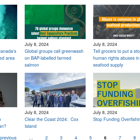
July 8, 2024
July 8, 2024
Canada's
Global groups call greenwash
Tell grocers to put a sto
ted area
on BAP-labelled farmed
human rights abuses in 
salmon
seafood supply
July 8, 2024
July 8, 2024
o
Clear the Coast 2024: Cox
Stop Funding Overfish
ban?
Island
 previous
…
2
3
4
5
6
7
8