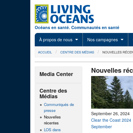
Skip to main content
Océans en santé. Communautés en santé
À propos de nous
Nos campagnes
You are here
ACCUEIL
CENTRE DES MÉDIAS
NOUVELLES RÉCE
Nouvelles ré
Media Center
Centre des
Médias
Communiqués de
presse
September 26, 2024
Nouvelles
Clear the Coast 2024
récentes
September
LOS dans