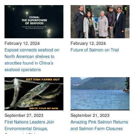
February 12, 2024
February 12, 2024
Exposé connects seafood on
Future of Salmon on Trial
North American shelves to
atrocities found in China’s
seafood operations
September 27, 2023
September 21, 2023
First Nations Leaders Join
Amazing Pink Salmon Returns
Environmental Groups,
and Salmon Farm Closures