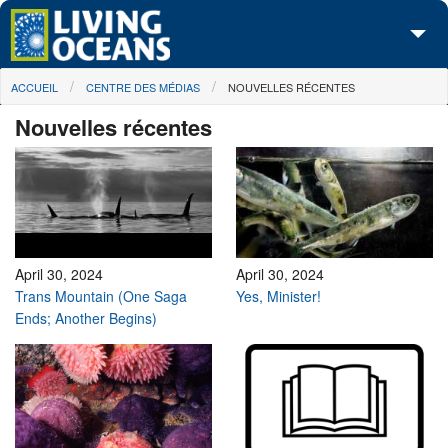
Skip to main content
You are here
ACCUEIL
CENTRE DES MÉDIAS
NOUVELLES RÉCENTES
À propos de nous
Nouvelles récentes
Nos campagnes
Centre des Médias
Les Cartes
Passez à l'action
April 30, 2024
April 30, 2024
Trans Mountain (One Saga
Yes, Minister!
Ends; Another Begins)