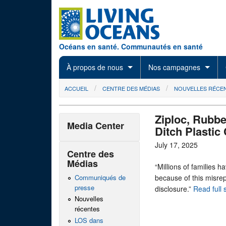
Skip to main content
Océans en santé. Communautés en santé
À propos de nous
Nos campagnes
You are here
ACCUEIL
CENTRE DES MÉDIAS
NOUVELLES RÉCE
Ziploc, Rubb
Media Center
Ditch Plastic
July 17, 2025
Centre des
Médias
“Millions of families 
Communiqués de
because of this misrep
presse
disclosure.”
Read full
Nouvelles
récentes
LOS dans