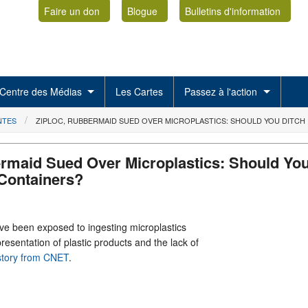
Faire un don
Blogue
Bulletins d'information
Centre des Médias
Les Cartes
Passez à l'action
NTES
ZIPLOC, RUBBERMAID SUED OVER MICROPLASTICS: SHOULD YOU DITCH
ermaid Sued Over Microplastics: Should Yo
 Containers?
have been exposed to ingesting microplastics
resentation of plastic products and the lack of
 story from CNET
.