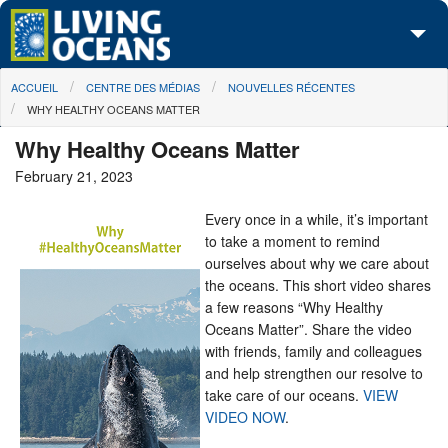
Skip to main content
You are here
ACCUEIL
CENTRE DES MÉDIAS
NOUVELLES RÉCENTES
À propos de nous
WHY HEALTHY OCEANS MATTER
Nos campagnes
Why Healthy Oceans Matter
February 21, 2023
Centre des Médias
Every once in a while, it’s important
Les Cartes
to take a moment to remind
ourselves about why we care about
Passez à l'action
the oceans. This short video shares
a few reasons “Why Healthy
Oceans Matter”. Share the video
with friends, family and colleagues
and help strengthen our resolve to
take care of our oceans.
VIEW
VIDEO NOW
.