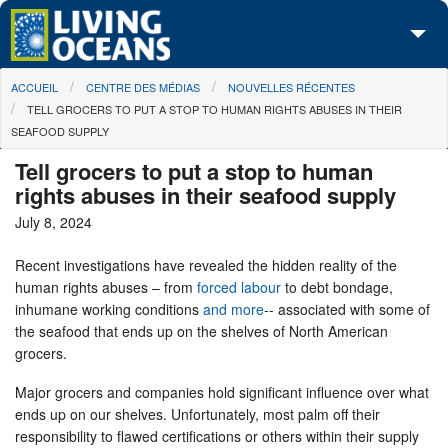
Skip to main content
You are here
ACCUEIL
CENTRE DES MÉDIAS
NOUVELLES RÉCENTES
À propos de nous
TELL GROCERS TO PUT A STOP TO HUMAN RIGHTS ABUSES IN THEIR
SEAFOOD SUPPLY
Nos campagnes
Tell grocers to put a stop to human
Centre des Médias
rights abuses in their seafood supply
July 8, 2024
Les Cartes
Recent investigations have revealed the hidden reality of the
Passez à l'action
human rights abuses – from
forced labour
to debt bondage,
inhumane working conditions
and more
-- associated with some of
the seafood that ends up on the shelves of North American
grocers.
Major grocers and companies hold significant influence over what
ends up on our shelves. Unfortunately, most palm off their
responsibility to flawed certifications or others within their supply