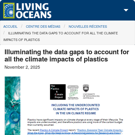
Skip to main content
You are here
ACCUEIL
CENTRE DES MÉDIAS
NOUVELLES RÉCENTES
À propos de nous
ILLUMINATING THE DATA GAPS TO ACCOUNT FOR ALL THE CLIMATE
IMPACTS OF PLASTICS
Nos campagnes
Illuminating the data gaps to account for
Centre des Médias
all the climate impacts of plastics
November 2, 2025
Les Cartes
Passez à l'action