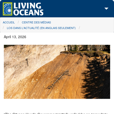
Skip to main content
You are here
ACCUEIL
CENTRE DES MÉDIAS
À propos de nous
LOS DANS L'ACTUALITÉ (EN ANGLAIS SEULEMENT)
Nos campagnes
April 13, 2026
Centre des Médias
Les Cartes
Passez à l'action