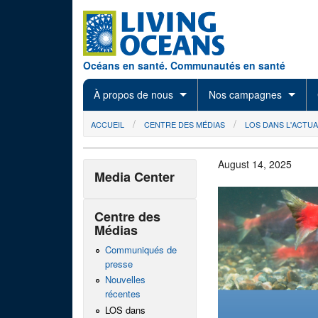
Skip to main content
Océans en santé. Communautés en santé
À propos de nous
Nos campagnes
You are here
ACCUEIL
CENTRE DES MÉDIAS
LOS DANS L'ACTUA
August 14, 2025
Media Center
Centre des
Médias
Communiqués de
presse
Nouvelles
récentes
LOS dans