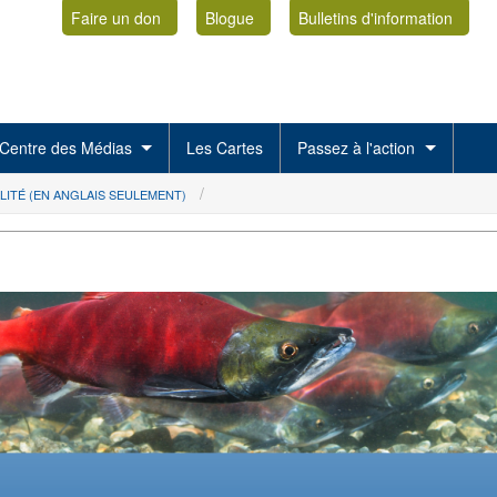
Faire un don
Blogue
Bulletins d'information
Centre des Médias
Les Cartes
Passez à l'action
LITÉ (EN ANGLAIS SEULEMENT)