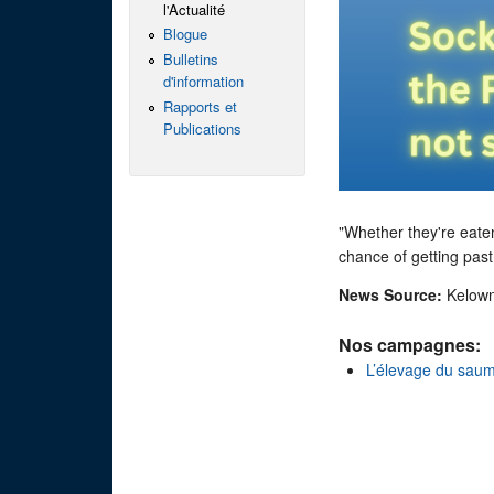
l'Actualité
Blogue
Bulletins
d'information
Rapports et
Publications
"Whether they're eaten
chance of getting pas
News Source:
Kelown
Nos campagnes:
L’élevage du sau