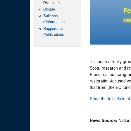
l'Actualité
Blogue
Bulletins
d'information
Rapports et
Publications
"It's been a really gr
Scott, research and r
Fraser salmon program
restoration-focused wor
that from [the BC fund]
Read the full article a
News Source:
Nation