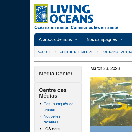
Skip to main content
Océans en santé. Communautés en santé
À propos de nous
Nos campagnes
You are here
ACCUEIL
CENTRE DES MÉDIAS
LOS DANS L'ACTUA
March 23, 2026
Media Center
Centre des
Médias
Communiqués de
presse
Nouvelles
récentes
LOS dans