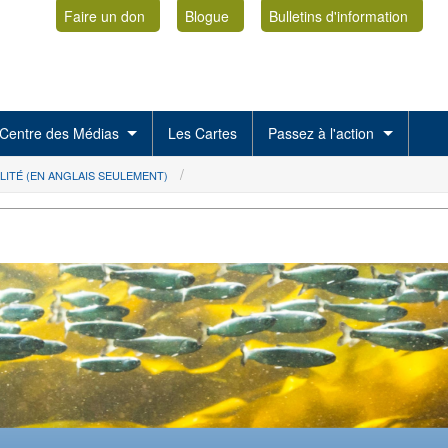
Faire un don
Blogue
Bulletins d'information
Centre des Médias
Les Cartes
Passez à l'action
LITÉ (EN ANGLAIS SEULEMENT)