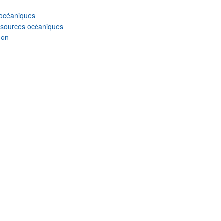
océaniques
ssources océaniques
mon