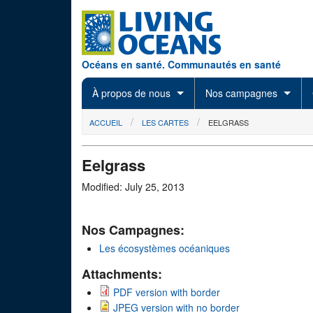
Skip to main content
Océans en santé. Communautés en santé
À propos de nous
Nos campagnes
You are here
ACCUEIL
LES CARTES
EELGRASS
Eelgrass
Modified: July 25, 2013
Nos Campagnes:
Les écosystèmes océaniques
Attachments:
PDF version with border
JPEG version with no border