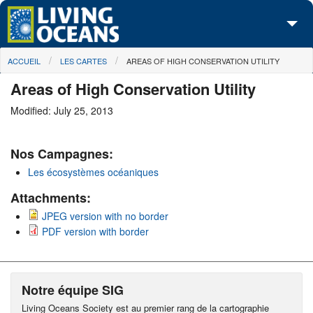
Skip to main content
You are here
ACCUEIL
LES CARTES
AREAS OF HIGH CONSERVATION UTILITY
À propos de nous
Areas of High Conservation Utility
Nos campagnes
Modified: July 25, 2013
Centre des Médias
Nos Campagnes:
Les Cartes
Les écosystèmes océaniques
Passez à l'action
Attachments:
JPEG version with no border
PDF version with border
Notre équipe SIG
Living Oceans Society est au premier rang de la cartographie