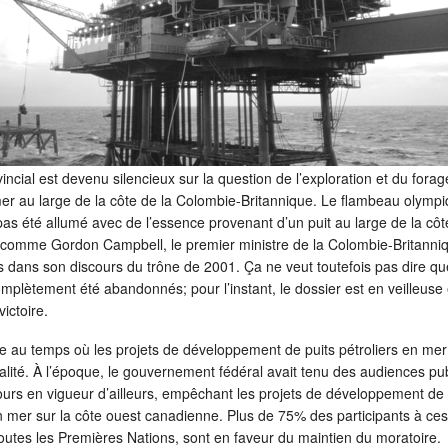
cial est devenu silencieux sur la question de l’exploration et du forag
mer au large de la côte de la Colombie-Britannique. Le flambeau olymp
as été allumé avec de l’essence provenant d’un puit au large de la côt
 comme Gordon Campbell, le premier ministre de la Colombie-Britanni
is dans son discours du trône de 2001. Ça ne veut toutefois pas dire qu
mplètement été abandonnés; pour l’instant, le dossier est en veilleuse
victoire.
e au temps où les projets de développement de puits pétroliers en mer
ualité. À l’époque, le gouvernement fédéral avait tenu des audiences pu
ours en vigueur d’ailleurs, empêchant les projets de développement de 
n mer sur la côte ouest canadienne. Plus de 75% des participants à ces
outes les Premières Nations, sont en faveur du maintien du moratoire.