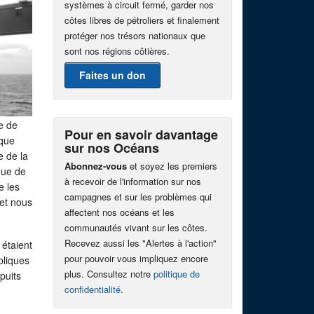
systèmes à circuit fermé, garder nos
côtes libres de pétroliers et finalement
protéger nos trésors nationaux que
sont nos régions côtières.
Faites un don
e de
Pour en savoir davantage
ique
sur nos Océans
e de la
Abonnez-vous
et soyez les premiers
que de
à recevoir de l'information sur nos
e les
campagnes et sur les problèmes qui
 et nous
affectent nos océans et les
communautés vivant sur les côtes.
Recevez aussi les "Alertes à l'action"
 étaient
pour pouvoir vous impliquez encore
bliques
plus. Consultez notre
politique de
puits
confidentialité
.