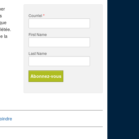
mer
s
Courriel
*
nque
létée.
First Name
e la
Last Name
oindre