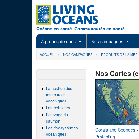
Skip to main content
Océans en santé. Communautés en santé
À propos de nous
Nos campagnes
You are here
ACCUEIL
NOS CAMPAGNES
PRODUITS DE LA MER
Nos Cartes (e
La gestion des
ressources
océaniques
Les pétroliers
L’élevage du
saumon
Les écosystèmes
Corals and Sponges -
océaniques
Protecting