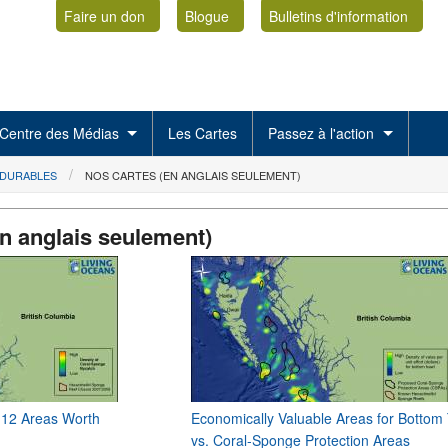
Faire un don
Blogue
Bulletins d'information
Centre des Médias
Les Cartes
Passez à l'action
 DURABLES
NOS CARTES (EN ANGLAIS SEULEMENT)
n anglais seulement)
 12 Areas Worth
Economically Valuable Areas for Bottom
vs. Coral-Sponge Protection Areas