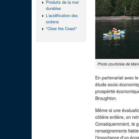
Produits de la mer
durables
L'acidification des
océans
"Clear the Coast"
Photo courtoisie de Ma
En partenariat avec le
étude socio-économiqu
prospérité économique
Broughton.
Même si une évaluation
côtière entière, on r
Conséquemment, le g
renseignements fiabl
l'importance d'un éco