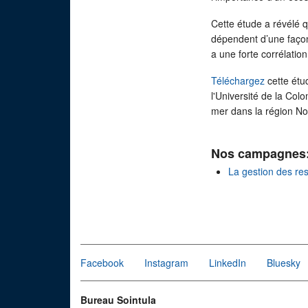
Cette étude a révélé 
dépendent d’une façon 
a une forte corrélatio
Téléchargez
cette étu
l'Université de la Co
mer dans la région Nor
Nos campagnes
La gestion des re
Facebook
Instagram
LinkedIn
Bluesky
Bureau Sointula