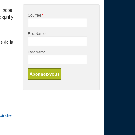
en 2009
Courriel
*
qu'il y
First Name
s de la
Last Name
oindre