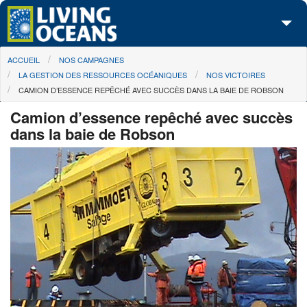
Skip to main content
You are here
ACCUEIL
NOS CAMPAGNES
À propos de nous
LA GESTION DES RESSOURCES OCÉANIQUES
NOS VICTOIRES
CAMION D’ESSENCE REPÊCHÉ AVEC SUCCÈS DANS LA BAIE DE ROBSON
Nos campagnes
Camion d’essence repêché avec succès
Centre des Médias
dans la baie de Robson
Les Cartes
Passez à l'action