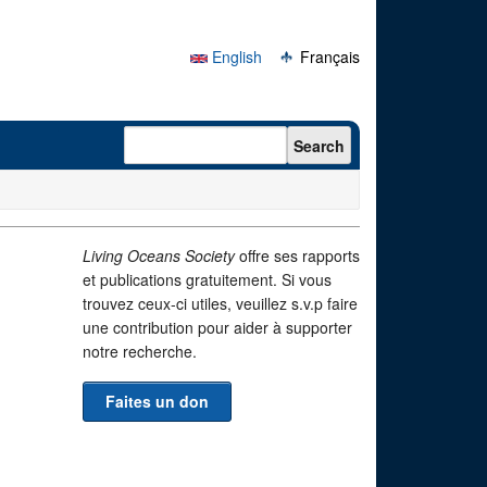
English
Français
Search form
Search
Living Oceans Society
offre ses rapports
et publications gratuitement. Si vous
trouvez ceux-ci utiles, veuillez s.v.p faire
une contribution pour aider à supporter
notre recherche.
Faites un don