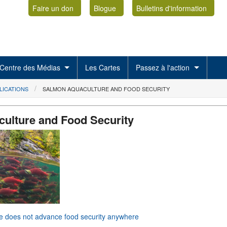
Faire un don
Blogue
Bulletins d'information
Centre des Médias
Les Cartes
Passez à l'action
LICATIONS
SALMON AQUACULTURE AND FOOD SECURITY
ulture and Food Security
e does not advance food security anywhere