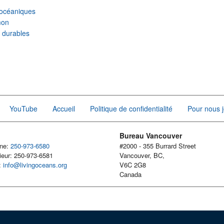
océaniques
mon
r durables
YouTube
Accueil
Politique de confidentialité
Pour nous j
Bureau Vancouver
one:
250-973-6580
#2000 - 355 Burrard Street
ieur: 250-973-6581
Vancouver, BC,
l:
info@livingoceans.org
V6C 2G8
Canada