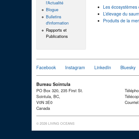
l'Actualité
Les écosystèmes 
Blogue
L’élevage du sau
Bulletins
Produits de la me
d'information
Rapports et
Publications
Facebook
Instagram
LinkedIn
Bluesky
Bureau Sointula
PO Box 320, 235 First St.
Téléph
Sointula, BC,
Télécop
V0N 3E0
Courrie
Canada
© 2026 LIVING OCEANS