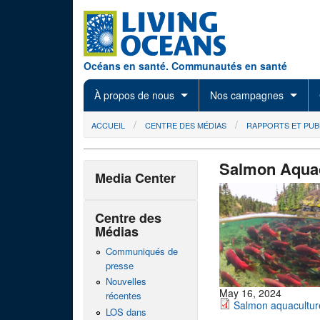
Skip to main content
Océans en santé. Communautés en santé
À propos de nous
Nos campagnes
You are here
ACCUEIL
CENTRE DES MÉDIAS
RAPPORTS ET PUB
Salmon Aquac
Media Center
Centre des
Médias
Communiqués de
presse
Nouvelles
May 16, 2024
récentes
Salmon aquacultur
LOS dans