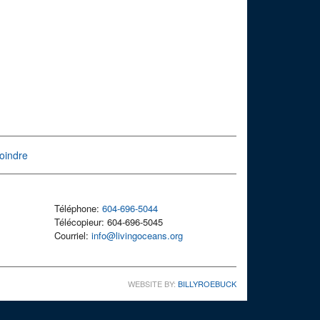
oindre
Téléphone:
604-696-5044
Télécopieur: 604-696-5045
Courriel:
info@livingoceans.org
WEBSITE BY:
BILLYROEBUCK