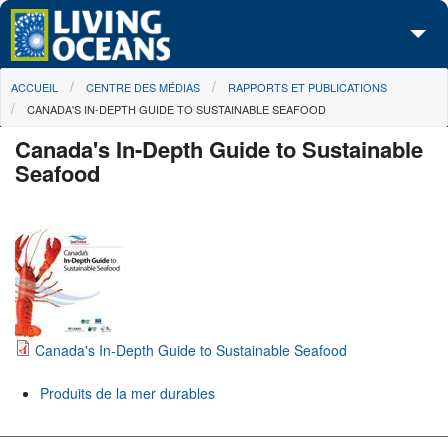
Skip to main content
You are here
ACCUEIL
CENTRE DES MÉDIAS
RAPPORTS ET PUBLICATIONS
À propos de nous
CANADA'S IN-DEPTH GUIDE TO SUSTAINABLE SEAFOOD
Nos campagnes
Canada's In-Depth Guide to Sustainable
Seafood
Centre des Médias
Les Cartes
Passez à l'action
Canada's In-Depth Guide to Sustainable Seafood
Produits de la mer durables