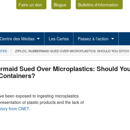
Faire un don
Blogue
Bulletins d'information
Centre des Médias
Les Cartes
Passez à l'action
NTES
ZIPLOC, RUBBERMAID SUED OVER MICROPLASTICS: SHOULD YOU DITCH
ermaid Sued Over Microplastics: Should Yo
 Containers?
have been exposed to ingesting microplastics
resentation of plastic products and the lack of
 story from CNET
.