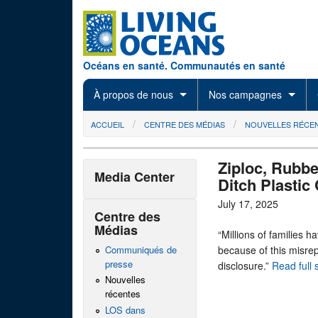
Skip to main content
Océans en santé. Communautés en santé
À propos de nous
Nos campagnes
You are here
ACCUEIL
CENTRE DES MÉDIAS
NOUVELLES RÉCE
Ziploc, Rubb
Media Center
Ditch Plastic
July 17, 2025
Centre des
Médias
“Millions of families 
Communiqués de
because of this misrep
presse
disclosure.”
Read full
Nouvelles
récentes
LOS dans