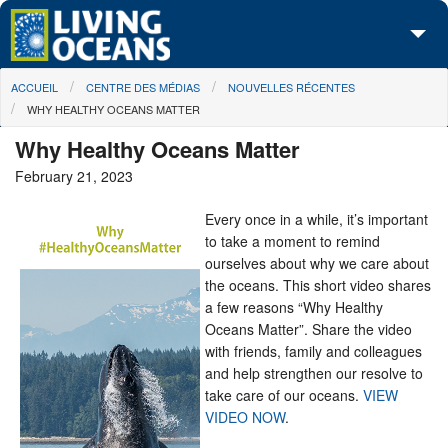
Skip to main content
You are here
ACCUEIL
CENTRE DES MÉDIAS
NOUVELLES RÉCENTES
À propos de nous
WHY HEALTHY OCEANS MATTER
Nos campagnes
Why Healthy Oceans Matter
February 21, 2023
Centre des Médias
Every once in a while, it’s important
Les Cartes
to take a moment to remind
ourselves about why we care about
Passez à l'action
the oceans. This short video shares
a few reasons “Why Healthy
Oceans Matter”. Share the video
with friends, family and colleagues
and help strengthen our resolve to
take care of our oceans.
VIEW
VIDEO NOW
.