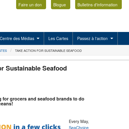
Faire un don
Blogue
Bulletins d'information
Centre des Médias
Les Cartes
Passez à l'action
NTES
TAKE ACTION FOR SUSTAINABLE SEAFOOD
or Sustainable Seafood
ng for grocers and seafood brands to do
oceans!
Every May,
SeaChoice