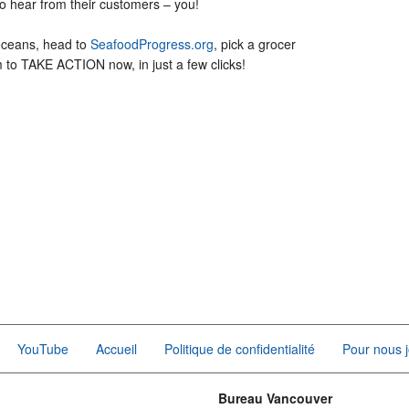
o hear from their customers – you!
 oceans, head to
SeafoodProgress.org
, pick a grocer
m to TAKE ACTION now, in just a few clicks!
YouTube
Accueil
Politique de confidentialité
Pour nous j
Bureau Vancouver