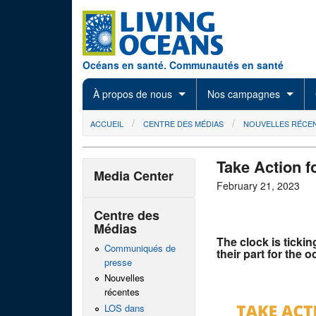
Skip to main content
Océans en santé. Communautés en santé
À propos de nous
Nos campagnes
You are here
ACCUEIL
CENTRE DES MÉDIAS
NOUVELLES RÉCE
Take Action f
Media Center
February 21, 2023
Centre des
Médias
The clock is ticki
Communiqués de
their part for the 
presse
Nouvelles
récentes
LOS dans