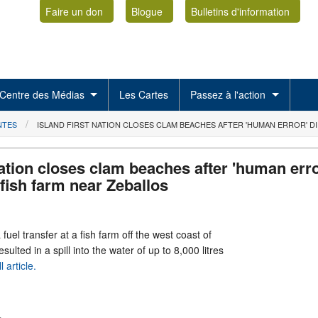
Faire un don
Blogue
Bulletins d'information
Centre des Médias
Les Cartes
Passez à l'action
NTES
ISLAND FIRST NATION CLOSES CLAM BEACHES AFTER 'HUMAN ERROR' DI
Nation closes clam beaches after 'human erro
t fish farm near Zeballos
uel transfer at a fish farm off the west coast of
sulted in a spill into the water of up to 8,000 litres
 article.