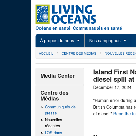
Skip to main content
Océans en santé. Communautés en santé
À propos de nous
Nos campagnes
You are here
ACCUEIL
CENTRE DES MÉDIAS
NOUVELLES RÉCE
Island First 
Media Center
diesel spill a
December 17, 2024
Centre des
Médias
"Human error during a f
Communiqués de
British Columbia has re
presse
of diesel."
Read the full
Nouvelles
récentes
LOS dans