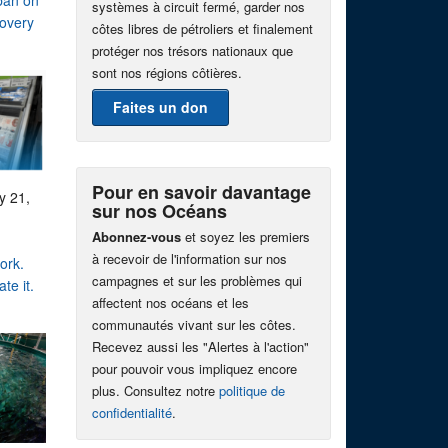
ban on
systèmes à circuit fermé, garder nos
covery
côtes libres de pétroliers et finalement
protéger nos trésors nationaux que
sont nos régions côtières.
Faites un don
Pour en savoir davantage
y 21,
sur nos Océans
Abonnez-vous
et soyez les premiers
à recevoir de l'information sur nos
ork.
campagnes et sur les problèmes qui
te it.
affectent nos océans et les
communautés vivant sur les côtes.
Recevez aussi les "Alertes à l'action"
pour pouvoir vous impliquez encore
plus. Consultez notre
politique de
confidentialité
.