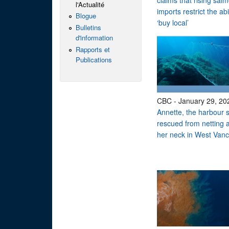
claims that rising sal
l'Actualité
imports restrict the abil
Blogue
‘buy local’
Bulletins
d'information
Rapports et
Publications
CBC
-
January 29, 20
Annette, the harbour s
rescued from netting 
her neck in West Van