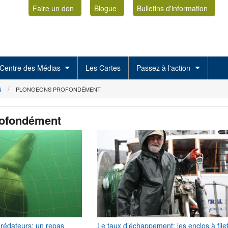
Faire un don
Blogue
Bulletins d'information
Centre des Médias
Les Cartes
Passez à l'action
N
PLONGEONS PROFONDÉMENT
rofondément
prédateurs; un repas
Le taux d’échappement: les enclos à file