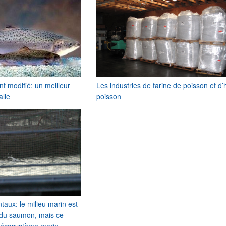
 modifié: un meilleur
Les industries de farine de poisson et d’
lie
poisson
aux: le milieu marin est
 du saumon, mais ce
 l’écosystème marin