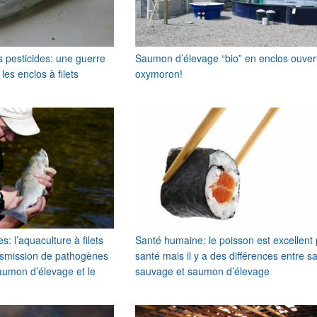
s pesticides: une guerre
Saumon d’élevage “bio” en enclos ouver
es enclos à filets
oxymoron!
: l’aquaculture à filets
Santé humaine: le poisson est excellent 
nsmission de pathogènes
santé mais il y a des différences entre 
saumon d’élevage et le
sauvage et saumon d’élevage