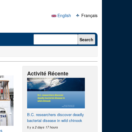
English
Français
Search form
Search
Activité Récente
B.C. researchers discover deadly
bacterial disease in wild chinook
Il y a
2 days 17 hours
ts