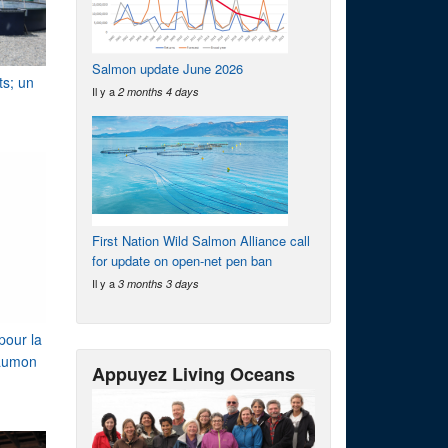
Salmon update June 2026
ts; un
Il y a
2 months 4 days
First Nation Wild Salmon Alliance call
for update on open-net pen ban
Il y a
3 months 3 days
pour la
saumon
Appuyez Living Oceans