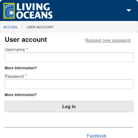
Skip to main content
You are here
ACCUEIL
USER ACCOUNT
À propos de nous
User account
Request new password
Nos campagnes
Primary tabs
Username
*
Centre des Médias
More information?
Les Cartes
Password
*
Passez à l'action
More information?
Facebook