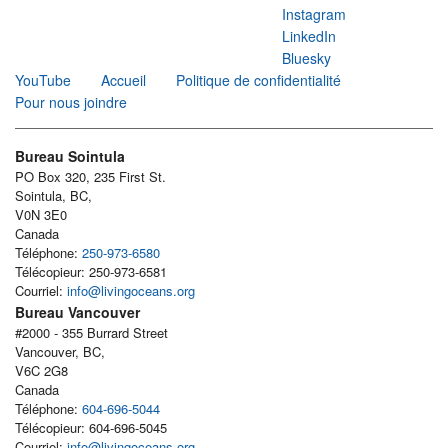
Instagram
LinkedIn
Bluesky
YouTube
Accueil
Politique de confidentialité
Pour nous joindre
Bureau Sointula
PO Box 320, 235 First St.
Sointula, BC,
V0N 3E0
Canada
Téléphone:
250-973-6580
Télécopieur: 250-973-6581
Courriel:
info@livingoceans.org
Bureau Vancouver
#2000 - 355 Burrard Street
Vancouver, BC,
V6C 2G8
Canada
Téléphone:
604-696-5044
Télécopieur: 604-696-5045
Courriel:
info@livingoceans.org