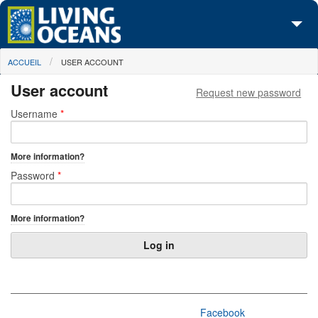
Skip to main content
You are here
ACCUEIL
USER ACCOUNT
À propos de nous
User account
Request new password
Nos campagnes
Primary tabs
Username
*
Centre des Médias
More information?
Les Cartes
Password
*
Passez à l'action
More information?
Facebook