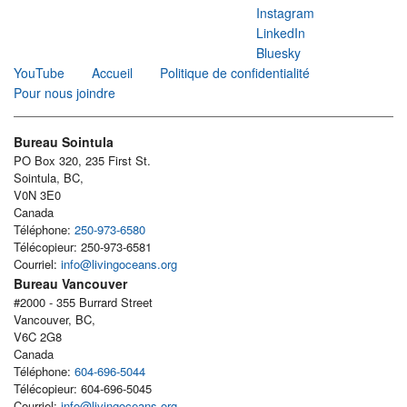
Instagram
LinkedIn
Bluesky
YouTube
Accueil
Politique de confidentialité
Pour nous joindre
Bureau Sointula
PO Box 320, 235 First St.
Sointula, BC,
V0N 3E0
Canada
Téléphone:
250-973-6580
Télécopieur: 250-973-6581
Courriel:
info@livingoceans.org
Bureau Vancouver
#2000 - 355 Burrard Street
Vancouver, BC,
V6C 2G8
Canada
Téléphone:
604-696-5044
Télécopieur: 604-696-5045
Courriel:
info@livingoceans.org