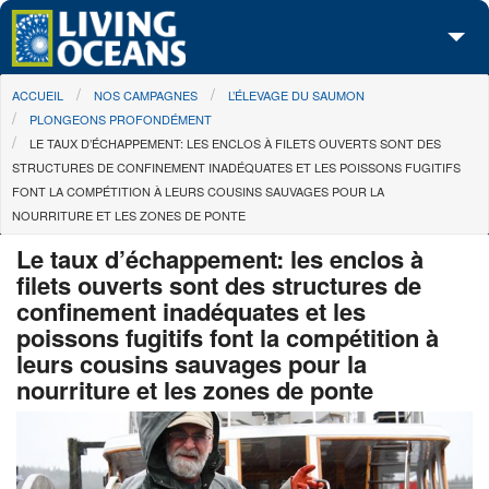
Skip to main content
You are here
ACCUEIL
NOS CAMPAGNES
L’ÉLEVAGE DU SAUMON
À propos de nous
PLONGEONS PROFONDÉMENT
LE TAUX D’ÉCHAPPEMENT: LES ENCLOS À FILETS OUVERTS SONT DES
Nos campagnes
STRUCTURES DE CONFINEMENT INADÉQUATES ET LES POISSONS FUGITIFS
FONT LA COMPÉTITION À LEURS COUSINS SAUVAGES POUR LA
Centre des Médias
NOURRITURE ET LES ZONES DE PONTE
Les Cartes
Le taux d’échappement: les enclos à
filets ouverts sont des structures de
Passez à l'action
confinement inadéquates et les
poissons fugitifs font la compétition à
leurs cousins sauvages pour la
nourriture et les zones de ponte