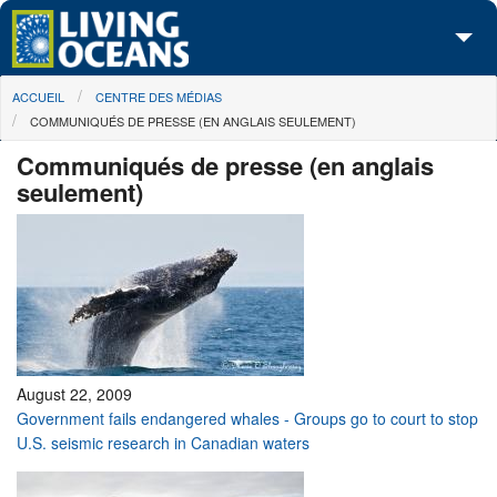
Skip to main content
You are here
ACCUEIL
CENTRE DES MÉDIAS
À propos de nous
COMMUNIQUÉS DE PRESSE (EN ANGLAIS SEULEMENT)
Nos campagnes
Communiqués de presse (en anglais
seulement)
Centre des Médias
Les Cartes
Passez à l'action
August 22, 2009
Government fails endangered whales - Groups go to court to stop
U.S. seismic research in Canadian waters