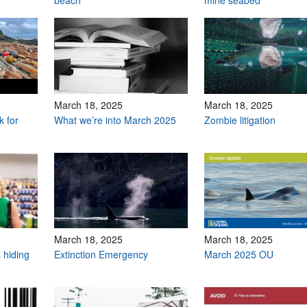
beach
mine seabed
March 18, 2025
March 18, 2025
k for
What we’re into March 2025
Zombie litigation
March 18, 2025
March 18, 2025
 hiding
Extinction Emergency
March 2025 OU