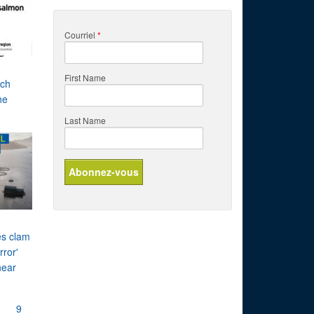
Courriel
*
First Name
tch
he
Last Name
es clam
rror'
 near
9