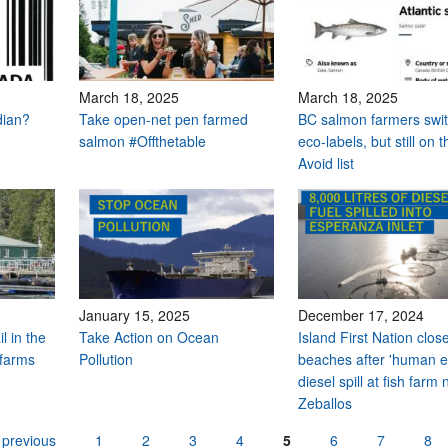
March 18, 2025
March 18, 2025
dian?
Take open-net pen farmed
BC salmon farmers swi
salmon #Offthetable
eco-labels, but still on t
Avoid list
January 15, 2025
December 17, 2024
il in the
Take Action on Ocean
Island First Nation clos
 farms
Pollution
beaches after 'human e
diesel spill at fish farm
Zeballos
 previous
1
2
3
4
5
6
7
8