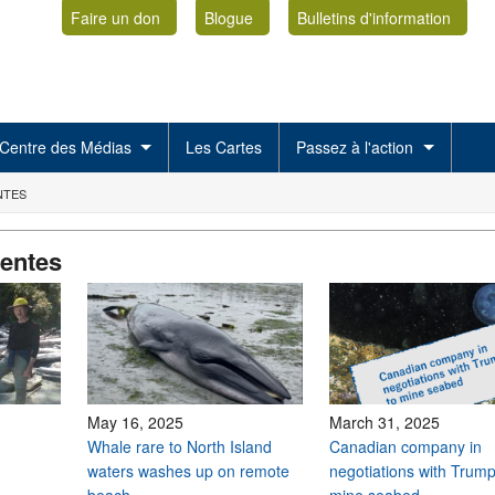
Faire un don
Blogue
Bulletins d'information
Centre des Médias
Les Cartes
Passez à l'action
NTES
centes
May 16, 2025
March 31, 2025
Whale rare to North Island
Canadian company in
waters washes up on remote
negotiations with Trump