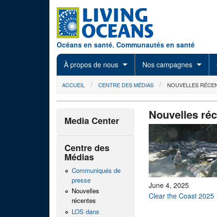
Skip to main content
Océans en santé. Communautés en santé
À propos de nous
Nos campagnes
You are here
ACCUEIL
CENTRE DES MÉDIAS
NOUVELLES RÉCE
Nouvelles ré
Media Center
Centre des
Médias
Communiqués de
presse
June 4, 2025
Nouvelles
Clear the Coast 2025
récentes
LOS dans