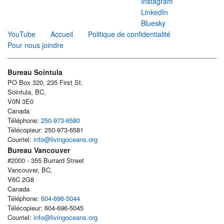
Instagram
LinkedIn
Bluesky
YouTube
Accueil
Politique de confidentialité
Pour nous joindre
Bureau Sointula
PO Box 320, 235 First St.
Sointula, BC,
V0N 3E0
Canada
Téléphone:
250-973-6580
Télécopieur: 250-973-6581
Courriel:
info@livingoceans.org
Bureau Vancouver
#2000 - 355 Burrard Street
Vancouver, BC,
V6C 2G8
Canada
Téléphone:
604-696-5044
Télécopieur: 604-696-5045
Courriel:
info@livingoceans.org