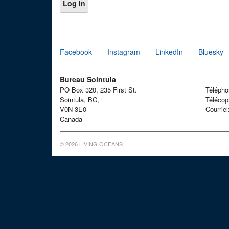
Facebook
Instagram
LinkedIn
Bluesky
Bureau Sointula
PO Box 320, 235 First St.
Téléph
Sointula, BC,
Télécop
V0N 3E0
Courrie
Canada
© 2026 LIVING OCEANS