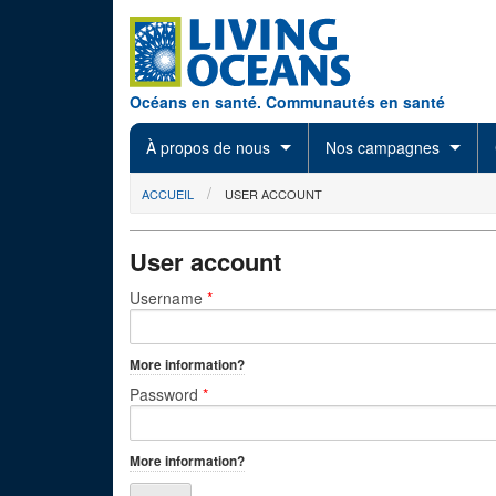
Skip to main content
Océans en santé. Communautés en santé
À propos de nous
Nos campagnes
You are here
ACCUEIL
USER ACCOUNT
User account
Primary tabs
Username
*
More information?
Password
*
More information?