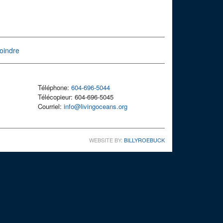
oindre
Téléphone:
604-696-5044
Télécopieur: 604-696-5045
Courriel:
info@livingoceans.org
WEBSITE BY:
BILLYROEBUCK