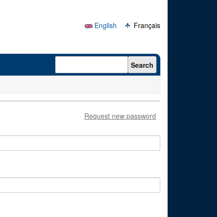
English
Français
Search form
Search
Request new password