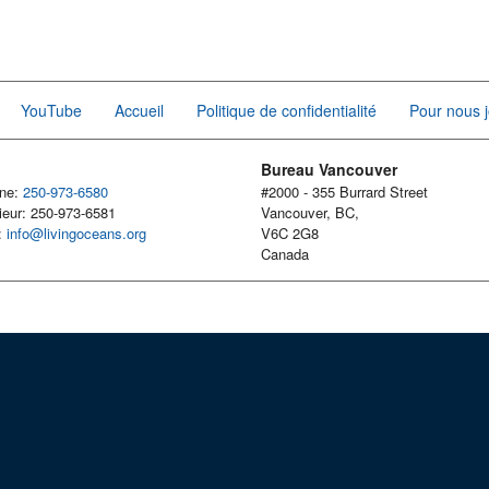
YouTube
Accueil
Politique de confidentialité
Pour nous j
Bureau Vancouver
one:
250-973-6580
#2000 - 355 Burrard Street
ieur: 250-973-6581
Vancouver, BC,
l:
info@livingoceans.org
V6C 2G8
Canada