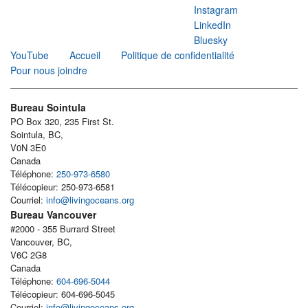
Instagram
LinkedIn
Bluesky
YouTube
Accueil
Politique de confidentialité
Pour nous joindre
Bureau Sointula
PO Box 320, 235 First St.
Sointula, BC,
V0N 3E0
Canada
Téléphone:
250-973-6580
Télécopieur: 250-973-6581
Courriel:
info@livingoceans.org
Bureau Vancouver
#2000 - 355 Burrard Street
Vancouver, BC,
V6C 2G8
Canada
Téléphone:
604-696-5044
Télécopieur: 604-696-5045
Courriel:
info@livingoceans.org