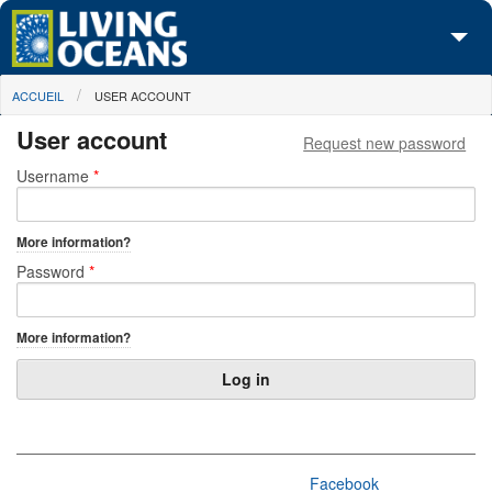
Skip to main content
You are here
ACCUEIL
USER ACCOUNT
À propos de nous
User account
Request new password
Nos campagnes
Primary tabs
Username
*
Centre des Médias
More information?
Les Cartes
Password
*
Passez à l'action
More information?
Facebook