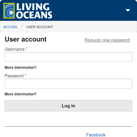
Skip to main content
You are here
ACCUEIL
USER ACCOUNT
À propos de nous
User account
Request new password
Nos campagnes
Primary tabs
Username
*
Centre des Médias
More information?
Les Cartes
Password
*
Passez à l'action
More information?
Facebook