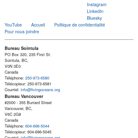
Instagram
LinkedIn
Bluesky
YouTube
Accueil
Politique de confidentialité
Pour nous joindre
Bureau Sointula
PO Box 320, 235 First St.
Sointula, BC,
V0N 3E0
Canada
Téléphone:
250-973-6580
Télécopieur: 250-973-6581
Courriel:
info@livingoceans.org
Bureau Vancouver
#2000 - 355 Burrard Street
Vancouver, BC,
V6C 2G8
Canada
Téléphone:
604-696-5044
Télécopieur: 604-696-5045
Courriel:
info@livingoceans.org