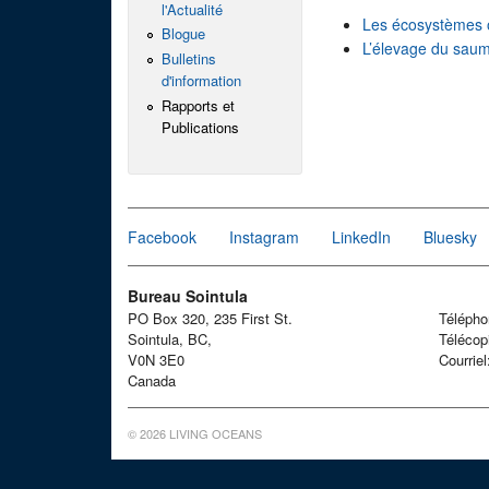
l'Actualité
Les écosystèmes 
Blogue
L’élevage du sau
Bulletins
d'information
Rapports et
Publications
Facebook
Instagram
LinkedIn
Bluesky
Bureau Sointula
PO Box 320, 235 First St.
Téléph
Sointula, BC,
Télécop
V0N 3E0
Courrie
Canada
© 2026 LIVING OCEANS