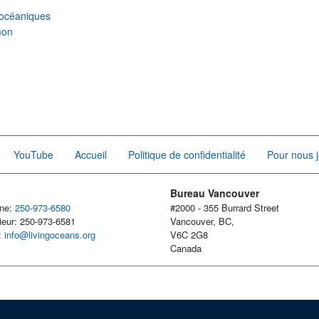
océaniques
mon
YouTube
Accueil
Politique de confidentialité
Pour nous j
Bureau Vancouver
one:
250-973-6580
#2000 - 355 Burrard Street
ieur: 250-973-6581
Vancouver, BC,
l:
info@livingoceans.org
V6C 2G8
Canada