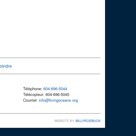
oindre
Téléphone:
604-696-5044
Télécopieur: 604-696-5045
Courriel:
info@livingoceans.org
WEBSITE BY:
BILLYROEBUCK