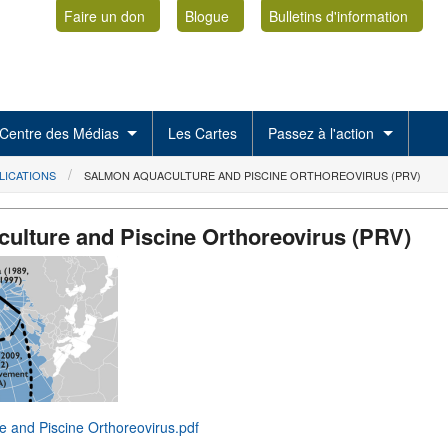
Faire un don
Blogue
Bulletins d'information
Centre des Médias
Les Cartes
Passez à l'action
LICATIONS
SALMON AQUACULTURE AND PISCINE ORTHOREOVIRUS (PRV)
ulture and Piscine Orthoreovirus (PRV)
 and Piscine Orthoreovirus.pdf