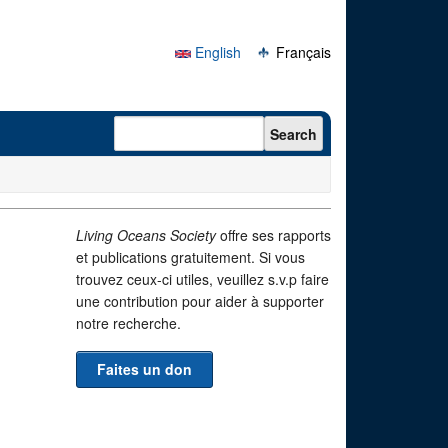
English
Français
Search form
Search
Living Oceans Society
offre ses rapports
et publications gratuitement. Si vous
trouvez ceux-ci utiles, veuillez s.v.p faire
une contribution pour aider à supporter
notre recherche.
Faites un don