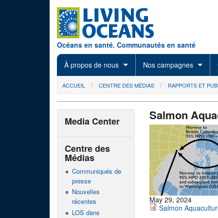
Skip to main content
Océans en santé. Communautés en santé
À propos de nous
Nos campagnes
You are here
ACCUEIL
CENTRE DES MÉDIAS
RAPPORTS ET PUB
Salmon Aquac
Media Center
Centre des
Médias
Communiqués de
presse
Nouvelles
May 29, 2024
récentes
Salmon Aquaculture
LOS dans