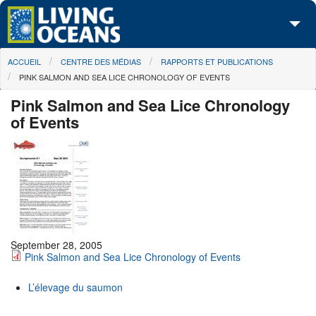
Skip to main content
You are here
ACCUEIL
CENTRE DES MÉDIAS
RAPPORTS ET PUBLICATIONS
À propos de nous
PINK SALMON AND SEA LICE CHRONOLOGY OF EVENTS
Nos campagnes
Pink Salmon and Sea Lice Chronology
of Events
Centre des Médias
Les Cartes
Passez à l'action
September 28, 2005
Pink Salmon and Sea Lice Chronology of Events
L’élevage du saumon