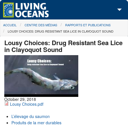
Skip to main content
You are here
ACCUEIL
CENTRE DES MÉDIAS
RAPPORTS ET PUBLICATIONS
À propos de nous
LOUSY CHOICES: DRUG RESISTANT SEA LICE IN CLAYOQUOT SOUND
Nos campagnes
Lousy Choices: Drug Resistant Sea Lice
in Clayoquot Sound
Centre des Médias
Les Cartes
Passez à l'action
October 29, 2018
Lousy Choices.pdf
L’élevage du saumon
Produits de la mer durables