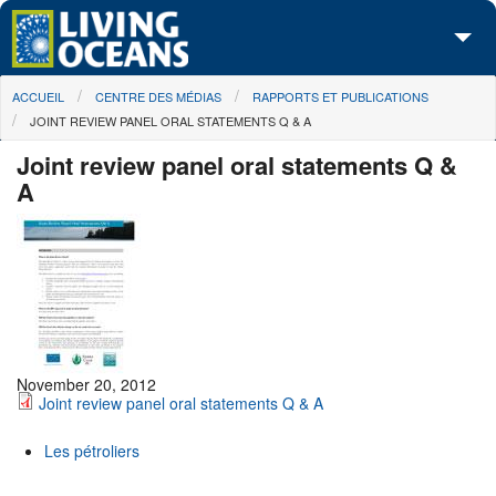
Skip to main content
You are here
ACCUEIL
CENTRE DES MÉDIAS
RAPPORTS ET PUBLICATIONS
À propos de nous
JOINT REVIEW PANEL ORAL STATEMENTS Q & A
Nos campagnes
Joint review panel oral statements Q &
A
Centre des Médias
Les Cartes
Passez à l'action
November 20, 2012
Joint review panel oral statements Q & A
Les pétroliers