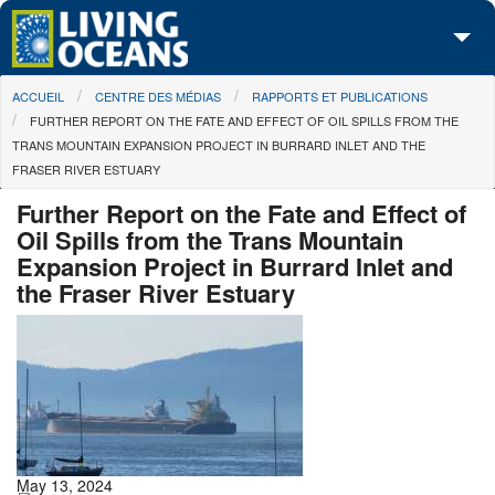
Skip to main content
You are here
ACCUEIL
CENTRE DES MÉDIAS
RAPPORTS ET PUBLICATIONS
À propos de nous
FURTHER REPORT ON THE FATE AND EFFECT OF OIL SPILLS FROM THE
TRANS MOUNTAIN EXPANSION PROJECT IN BURRARD INLET AND THE
Nos campagnes
FRASER RIVER ESTUARY
Centre des Médias
Further Report on the Fate and Effect of
Oil Spills from the Trans Mountain
Les Cartes
Expansion Project in Burrard Inlet and
the Fraser River Estuary
Passez à l'action
May 13, 2024