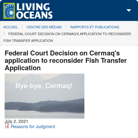
Skip to main content
You are here
ACCUEIL
CENTRE DES MÉDIAS
RAPPORTS ET PUBLICATIONS
À propos de nous
FEDERAL COURT DECISION ON CERMAQ'S APPLICATION TO RECONSIDER
FISH TRANSFER APPLICATION
Nos campagnes
Federal Court Decision on Cermaq's
Centre des Médias
application to reconsider Fish Transfer
Application
Les Cartes
Passez à l'action
July 2, 2021
Reasons for Judgment