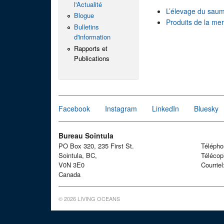
l'Actualité
L’élevage du sau
Blogue
Produits de la me
Bulletins
d'information
Rapports et
Publications
Facebook
Instagram
LinkedIn
Bluesky
Bureau Sointula
PO Box 320, 235 First St.
Téléph
Sointula, BC,
Télécop
V0N 3E0
Courrie
Canada
© 2026 LIVING OCEANS