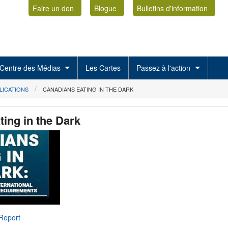
Faire un don
Blogue
Bulletins d'information
Centre des Médias
Les Cartes
Passez à l'action
LICATIONS
CANADIANS EATING IN THE DARK
ing in the Dark
Report