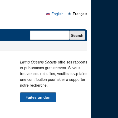
English
Français
Search form
Search
Living Oceans Society
offre ses rapports
et publications gratuitement. Si vous
trouvez ceux-ci utiles, veuillez s.v.p faire
une contribution pour aider à supporter
notre recherche.
Faites un don