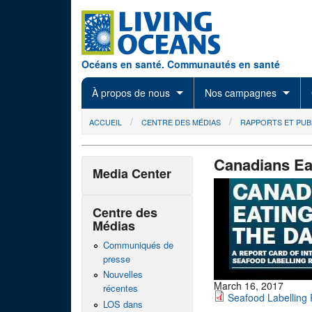
Skip to main content
Océans en santé. Communautés en santé
À propos de nous
Nos campagnes
You are here
ACCUEIL
CENTRE DES MÉDIAS
RAPPORTS ET PUB
Canadians Eat
Media Center
Centre des
Médias
Communiqués de
presse
Nouvelles
March 16, 2017
récentes
Seafood Labelling 
LOS dans