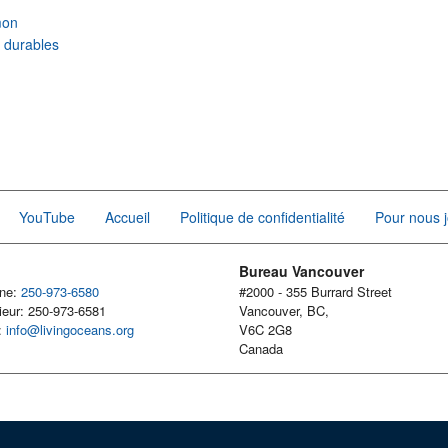
mon
r durables
YouTube
Accueil
Politique de confidentialité
Pour nous j
Bureau Vancouver
one:
250-973-6580
#2000 - 355 Burrard Street
ieur: 250-973-6581
Vancouver, BC,
l:
info@livingoceans.org
V6C 2G8
Canada