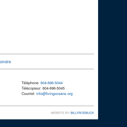
oindre
Téléphone:
604-696-5044
Télécopieur: 604-696-5045
Courriel:
info@livingoceans.org
WEBSITE BY:
BILLYROEBUCK