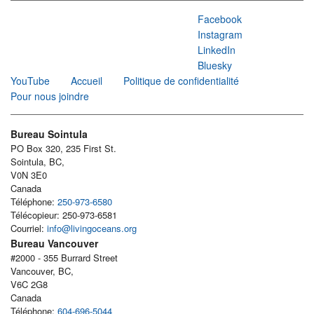
Facebook
Instagram
LinkedIn
Bluesky
YouTube
Accueil
Politique de confidentialité
Pour nous joindre
Bureau Sointula
PO Box 320, 235 First St.
Sointula, BC,
V0N 3E0
Canada
Téléphone:
250-973-6580
Télécopieur: 250-973-6581
Courriel:
info@livingoceans.org
Bureau Vancouver
#2000 - 355 Burrard Street
Vancouver, BC,
V6C 2G8
Canada
Téléphone:
604-696-5044