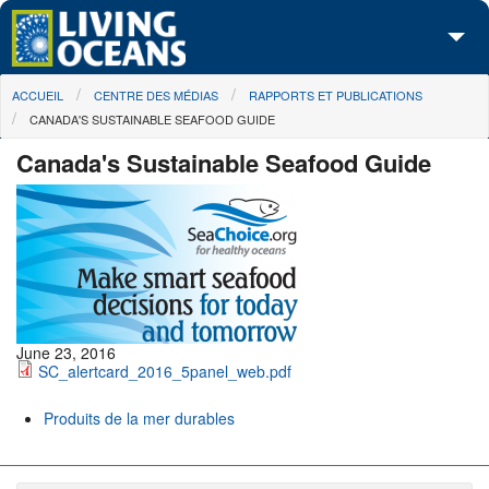
Skip to main content
You are here
ACCUEIL
CENTRE DES MÉDIAS
RAPPORTS ET PUBLICATIONS
À propos de nous
CANADA'S SUSTAINABLE SEAFOOD GUIDE
Nos campagnes
Canada's Sustainable Seafood Guide
Centre des Médias
Les Cartes
Passez à l'action
June 23, 2016
SC_alertcard_2016_5panel_web.pdf
Produits de la mer durables