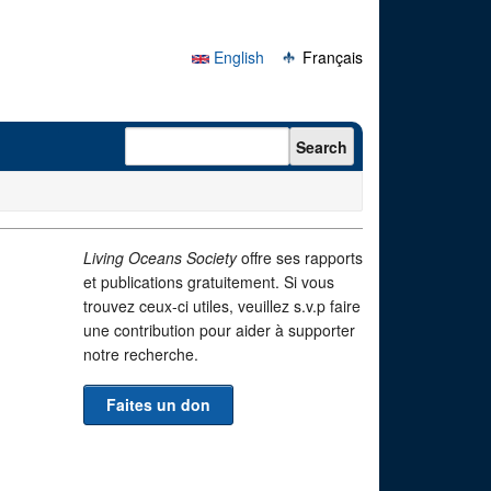
English
Français
Search form
Search
Living Oceans Society
offre ses rapports
et publications gratuitement. Si vous
trouvez ceux-ci utiles, veuillez s.v.p faire
une contribution pour aider à supporter
notre recherche.
Faites un don