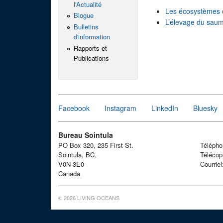
l'Actualité
Les écosystèmes 
Blogue
L’élevage du sau
Bulletins
d'information
Rapports et
Publications
Facebook
Instagram
LinkedIn
Bluesky
Bureau Sointula
PO Box 320, 235 First St.
Téléph
Sointula, BC,
Télécop
V0N 3E0
Courrie
Canada
© 2026 LIVING OCEANS