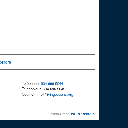
oindre
Téléphone:
604-696-5044
Télécopieur: 604-696-5045
Courriel:
info@livingoceans.org
WEBSITE BY:
BILLYROEBUCK