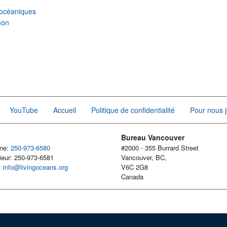
océaniques
mon
YouTube
Accueil
Politique de confidentialité
Pour nous j
Bureau Vancouver
one:
250-973-6580
#2000 - 355 Burrard Street
ieur: 250-973-6581
Vancouver, BC,
l:
info@livingoceans.org
V6C 2G8
Canada