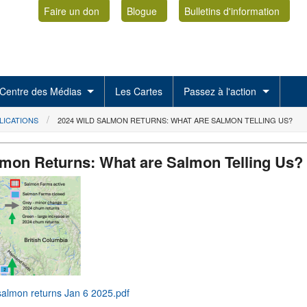
Faire un don
Blogue
Bulletins d'information
Centre des Médias
Les Cartes
Passez à l'action
LICATIONS
2024 WILD SALMON RETURNS: WHAT ARE SALMON TELLING US?
lmon Returns: What are Salmon Telling Us?
 salmon returns Jan 6 2025.pdf