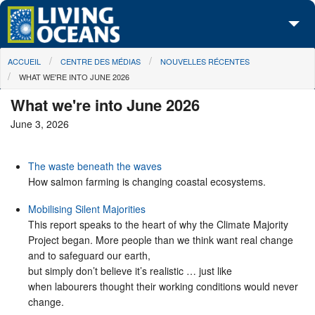
Skip to main content
You are here
ACCUEIL
CENTRE DES MÉDIAS
NOUVELLES RÉCENTES
À propos de nous
WHAT WE'RE INTO JUNE 2026
Nos campagnes
What we're into June 2026
June 3, 2026
Centre des Médias
Les Cartes
The waste beneath the waves
How salmon farming is changing coastal ecosystems.
Passez à l'action
Mobilising Silent Majorities
This report speaks to the heart of why the Climate Majority
Project began. More people than we think want real change
and to safeguard our earth,
but simply don’t believe it’s realistic … just like
when labourers thought their working conditions would never
change.