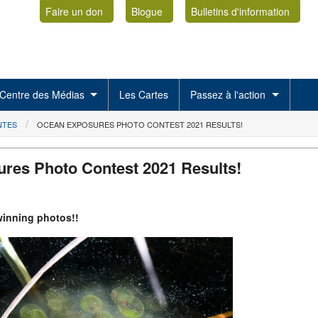
Faire un don
Blogue
Bulletins d'information
Centre des Médias
Les Cartes
Passez à l'action
NTES
OCEAN EXPOSURES PHOTO CONTEST 2021 RESULTS!
res Photo Contest 2021 Results!
 winning photos!!