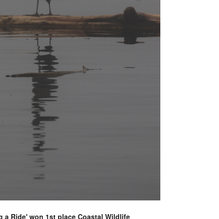
g a Ride' won 1st place Coastal Wildlife