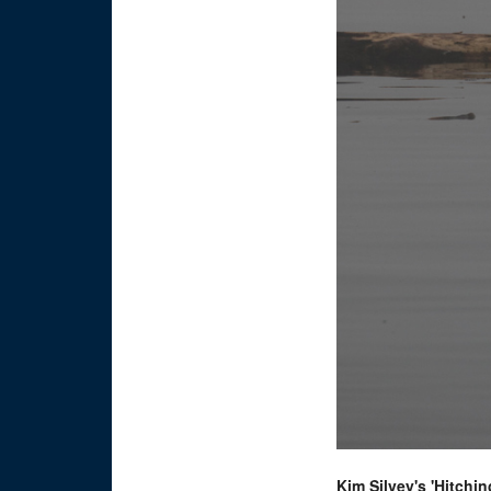
Kim Silvey's 'Hitchin