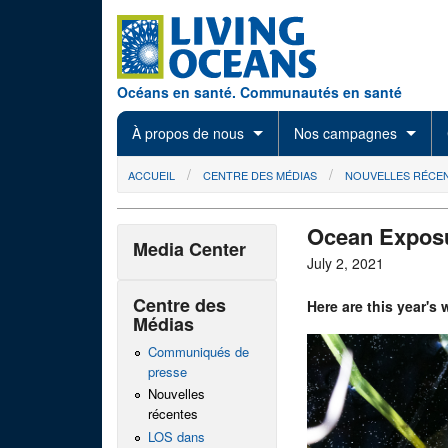
Skip to main content
Océans en santé. Communautés en santé
À propos de nous
Nos campagnes
You are here
ACCUEIL
CENTRE DES MÉDIAS
NOUVELLES RÉCE
Ocean Exposu
Media Center
July 2, 2021
Centre des
Here are this year's
Médias
Communiqués de
presse
Nouvelles
récentes
LOS dans