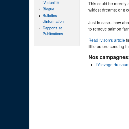
l'Actualité
This could be merely a
Blogue
wildest dreams; or it c
Bulletins
d'information
Just in case...how abo
Rapports et
to remove salmon far
Publications
Read Ivison's article
fi
little before sending t
Nos campagnes
L’élevage du sau