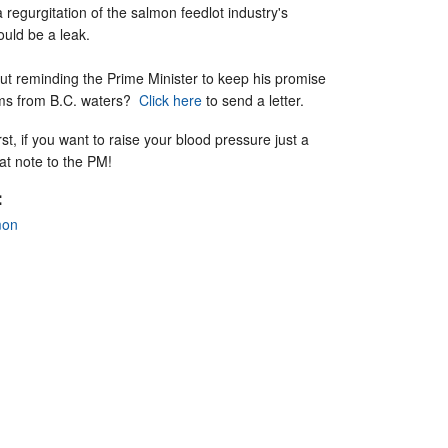
 regurgitation of the salmon feedlot industry's
ould be a leak.
ut reminding the Prime Minister to keep his promise
ms from B.C. waters?
Click here
to send a letter.
rst, if you want to raise your blood pressure just a
hat note to the PM!
:
mon