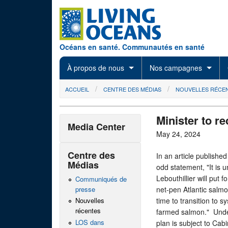
Skip to main content
Océans en santé. Communautés en santé
À propos de nous
Nos campagnes
You are here
ACCUEIL
CENTRE DES MÉDIAS
NOUVELLES RÉCE
Minister to r
Media Center
May 24, 2024
Centre des
In an article publishe
Médias
odd statement, "It is
Lebouthillier will put 
Communiqués de
presse
net-pen Atlantic salmo
time to transition to 
Nouvelles
récentes
farmed salmon." Unde
LOS dans
plan is subject to Cabi