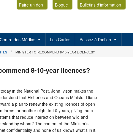
Faire un don
Blogue
Bulletins d'information
Centre des Médias
Les Cartes
Passez à l'action
NTES
MINISTER TO RECOMMEND 8-10-YEAR LICENCES?
ecommend 8-10-year licences?
d today in the National Post, John Ivison makes the
 understood that Fisheries and Oceans Minister Diane
forward a plan to renew the existing licences of open
n farms for another eight to 10 years, giving them
systems that reduce interaction between wild and
rstood by whom? The content of the Minister's
net confidentiality and none of us knows what's in it.