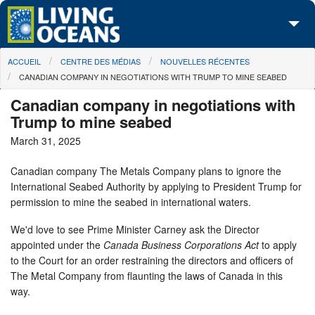
Skip to main content
You are here
ACCUEIL
CENTRE DES MÉDIAS
NOUVELLES RÉCENTES
À propos de nous
CANADIAN COMPANY IN NEGOTIATIONS WITH TRUMP TO MINE SEABED
Nos campagnes
Canadian company in negotiations with
Trump to mine seabed
Centre des Médias
March 31, 2025
Les Cartes
Canadian company The Metals Company plans to ignore the
International Seabed Authority by applying to President Trump for
Passez à l'action
permission to mine the seabed in international waters.
We'd love to see Prime Minister Carney ask the Director
appointed under the
Canada Business Corporations Act
to apply
to the Court for an order restraining the directors and officers of
The Metal Company from flaunting the laws of Canada in this
way.