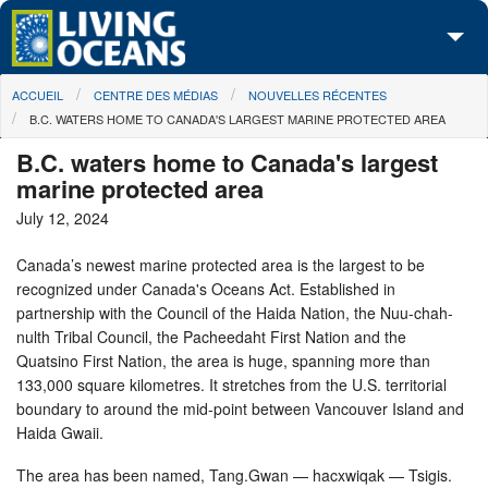
Skip to main content
You are here
ACCUEIL
CENTRE DES MÉDIAS
NOUVELLES RÉCENTES
À propos de nous
B.C. WATERS HOME TO CANADA'S LARGEST MARINE PROTECTED AREA
Nos campagnes
B.C. waters home to Canada's largest
marine protected area
Centre des Médias
July 12, 2024
Les Cartes
Canada’s newest marine protected area is the largest to be
recognized under Canada's Oceans Act. Established in
Passez à l'action
partnership with the Council of the Haida Nation, the Nuu-chah-
nulth Tribal Council, the Pacheedaht First Nation and the
Quatsino First Nation, the area is huge, spanning more than
133,000 square kilometres. It stretches from the U.S. territorial
boundary to around the mid-point between Vancouver Island and
Haida Gwaii.
The area has been named, Tang.Gwan — hacxwiqak — Tsigis.