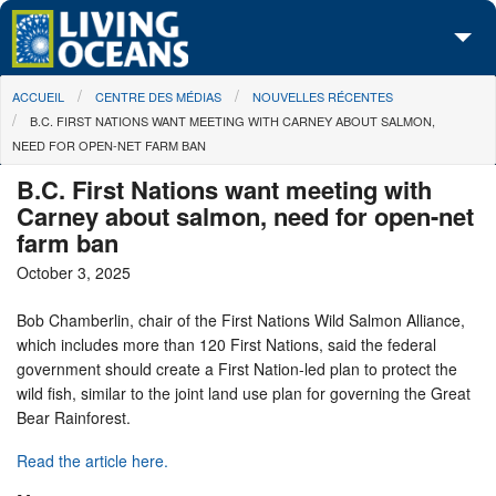
Skip to main content
You are here
ACCUEIL
CENTRE DES MÉDIAS
NOUVELLES RÉCENTES
À propos de nous
B.C. FIRST NATIONS WANT MEETING WITH CARNEY ABOUT SALMON,
NEED FOR OPEN-NET FARM BAN
Nos campagnes
B.C. First Nations want meeting with
Centre des Médias
Carney about salmon, need for open-net
farm ban
Les Cartes
October 3, 2025
Passez à l'action
Bob Chamberlin, chair of the First Nations Wild Salmon Alliance,
which includes more than 120 First Nations, said the federal
government should create a First Nation-led plan to protect the
wild fish, similar to the joint land use plan for governing the Great
Bear Rainforest.
Read the article here.